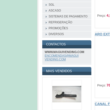
SGL
ASCASO
4,
Preço:
SISTEMAS DE PAGAMENTO
REFRIGERAÇÃO
PROMOÇÕES
ARO EX
DIVERSOS
CONTACTOS
WWW.MAGUIVENDING.COM
ENCOMEND
AS@MAGUI
VENDING.
COM
MAIS VENDIDOS
70
Preço:
CANAL F
MOEDAS