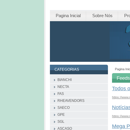
Pagina Inicial
Sobre Nós
Pr
Pagina Inic
CATEGORIAS
Feed
BIANCHI
NECTA
Todos o
FAS
https://www.
RHEAVENDORS
Notícia
SAECO
GPE
https://www.
SGL
Mega P
ASCASO