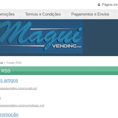
Página inic
omoções
Termos e Condições
Pagamentos e Envios
ial
>
Feeds RSS
s RSS
s artigos
maguivending.com/rss/all.xml
s
maguivending.com/rss/noticias.xml
romoção