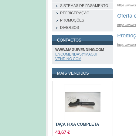
https://www.
SISTEMAS DE PAGAMENTO
REFRIGERAÇÃO
Oferta 
PROMOÇÕES
https://www.
DIVERSOS
Promoç
CONTACTOS
https://www
WWW.MAGUIVENDING.COM
ENCOMEND
AS@MAGUI
VENDING.
COM
MAIS VENDIDOS
TAÇA FIXA COMPLETA
43,67 €