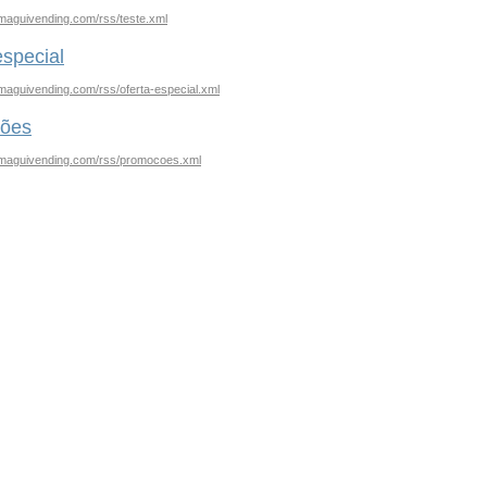
maguivending.com/rss/teste.xml
especial
maguivending.com/rss/oferta-especial.xml
ões
.maguivending.com/rss/promocoes.xml