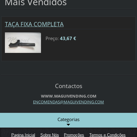
Mais Vendidos
TAÇA FIXA COMPLETA
Preço:
43,67 €
Contactos
WWW.MAGUIVENDING.COM
ENCOMEND
AS@MAGUI
VENDING.
COM
Categorias
Pagina Inicial
Sobre Nós
Promoções
Termos e Condições