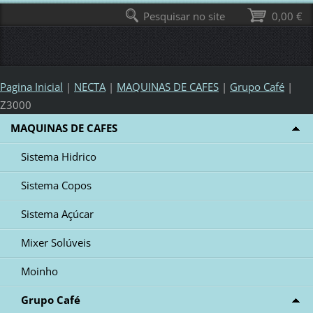
Pesquisar no site
0,00 €
Pagina Inicial
|
NECTA
|
MAQUINAS DE CAFES
|
Grupo Café
|
Z3000
MAQUINAS DE CAFES
Sistema Hidrico
Sistema Copos
Sistema Açúcar
Mixer Solúveis
Moinho
Grupo Café