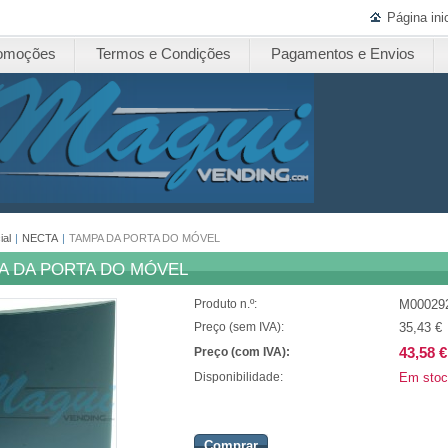
Página inic
omoções
Termos e Condições
Pagamentos e Envios
ial
|
NECTA
|
TAMPA DA PORTA DO MÓVEL
A DA PORTA DO MÓVEL
M00029
Produto n.º:
35,43 €
Preço (sem IVA):
43,58 €
Preço (com IVA):
Em stoc
Disponibilidade:
Comprar