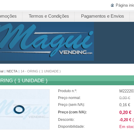
Página inic
omoções
Termos e Condições
Pagamentos e Envios
ial
|
NECTA
|
14 - ORING ( 1 UNIDADE )
ORING ( 1 UNIDADE )
M22220
Produto n.º:
0,00 €
Preço normal:
0,16 €
Preço (sem IVA):
0,20 €
Preço (com IVA):
-0,20 €
(
Desconto:
Em stoc
Disponibilidade: