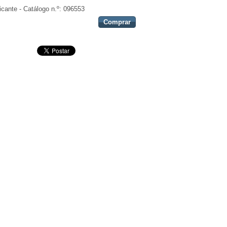
icante - Catálogo n.º:
096553
Comprar