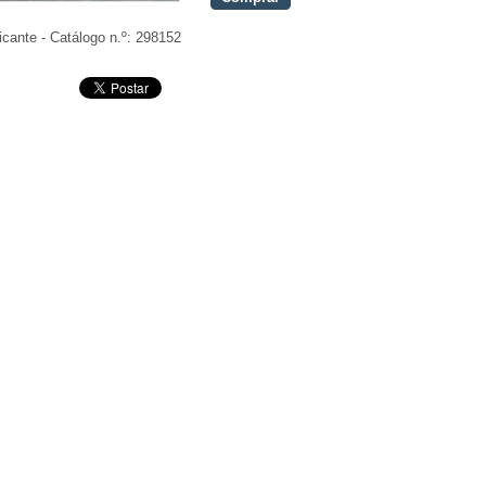
icante - Catálogo n.º:
298152