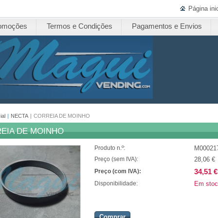
Página inic
omoções
Termos e Condições
Pagamentos e Envios
ial
|
NECTA
|
CORREIA DE MOINHO
EIA DE MOINHO
M00021
Produto n.º:
28,06 €
Preço (sem IVA):
34,51 €
Preço (com IVA):
Em stoc
Disponibilidade:
Comprar