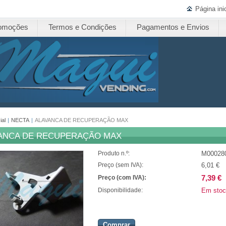
Página inic
omoções
Termos e Condições
Pagamentos e Envios
ial
|
NECTA
|
ALAVANCA DE RECUPERAÇÃO MAX
ANCA DE RECUPERAÇÃO MAX
M00028
Produto n.º:
6,01 €
Preço (sem IVA):
7,39 €
Preço (com IVA):
Em stoc
Disponibilidade:
Comprar