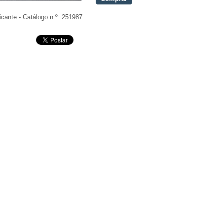
icante - Catálogo n.º:
251987